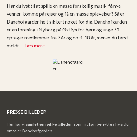
Har du lyst til at spille en masse forskellig musik, få nye
venner, komme på rejser og få en masse oplevelser? Så er
Danehofgarden helt sikkert noget for dig. Danehofgarden
er en forening i Nyborg på Østfyn for børn og unge. Vi
optager medlemmer fra 7 år og op til 18 år, men er du først
meldt …
Læs mere...
PRESSE BILLEDER
Her har vi samlet en række billeder, som frit kan benyttes hvis du
omtaler Danehofgarden.