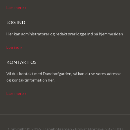
Læs mere »
LOG IND
Her kan administratorer og redaktører logge ind på hjemmesiden
Log ind »
KONTAKT OS
Vil du i kontakt med Danehofgarden, så kan du se vores adresse
og kontaktinformation her.
Læs mere »
Copyright © 2026 · Danehofgarden · Provst Hjortsvej 9B · 5800