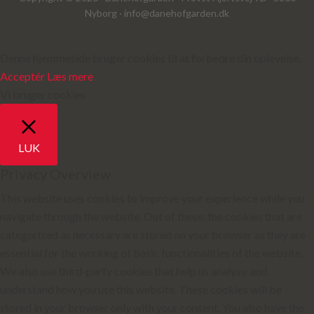
Nyborg ·
info@danehofgarden.dk
Denne hjemmeside bruger cookies til at forbedre din oplevelse.
Acceptér
Læs mere
Vi bruger cookies
LUK
Privacy Overview
This website uses cookies to improve your experience while you
navigate through the website. Out of these, the cookies that are
categorized as necessary are stored on your browser as they are
essential for the working of basic functionalities of the website.
We also use third-party cookies that help us analyze and
understand how you use this website. These cookies will be
stored in your browser only with your consent. You also have the