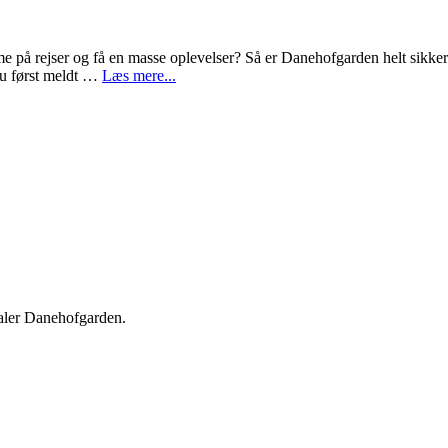
omme på rejser og få en masse oplevelser? Så er Danehofgarden helt sikk
du først meldt …
Læs mere...
taler Danehofgarden.