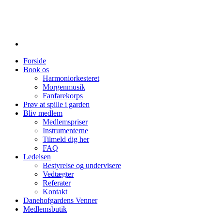
Forside
Book os
Harmoniorkesteret
Morgenmusik
Fanfarekorps
Prøv at spille i garden
Bliv medlem
Medlemspriser
Instrumenterne
Tilmeld dig her
FAQ
Ledelsen
Bestyrelse og undervisere
Vedtægter
Referater
Kontakt
Danehofgardens Venner
Medlemsbutik