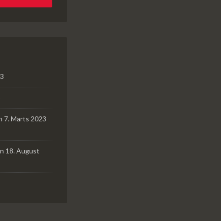
23
3
n 7. Marts 2023
n 18. August