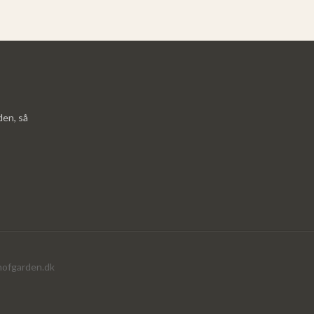
den, så
ofgarden.dk