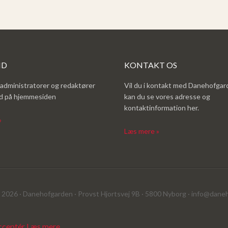
ND
KONTAKT OS
 administratorer og redaktører
Vil du i kontakt med Danehofgar
nd på hjemmesiden
kan du se vores adresse og
kontaktinformation her.
»
Læs mere »
2026 · Danehofgarden · Provst Hjortsvej 9B · 5800 Nyborg ·
info@daneh
cceptér
Læs mere