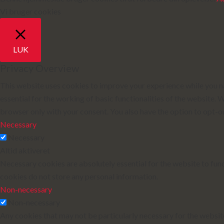
Vi bruger cookies
LUK
Privacy Overview
This website uses cookies to improve your experience while you na
essential for the working of basic functionalities of the website.
browser only with your consent. You also have the option to opt-o
Necessary
Necessary
Altid aktiveret
Necessary cookies are absolutely essential for the website to func
cookies do not store any personal information.
Non-necessary
Non-necessary
Any cookies that may not be particularly necessary for the website