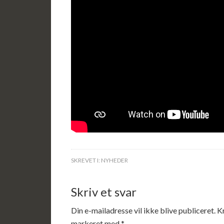
SKREVET I:
NYHEDER
Skriv et svar
Din e-mailadresse vil ikke blive publiceret.
K
markeret med
*