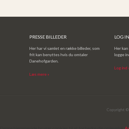
PRESSE BILLEDER
LOG I
Her har vi samlet en række billeder, som
Her kan
frit kan benyttes hvis du omtaler
logge i
Danehofgarden.
Log ind 
Læs mere »
Copyright © 
Denne hjemmeside bruger cookies til at forbedre din oplevelse.
A