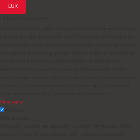
LUK
Privacy Overview
This website uses cookies to improve your experience while you
navigate through the website. Out of these, the cookies that are
categorized as necessary are stored on your browser as they are
essential for the working of basic functionalities of the website.
We also use third-party cookies that help us analyze and
understand how you use this website. These cookies will be
stored in your browser only with your consent. You also have the
option to opt-out of these cookies. But opting out of some of
these cookies may affect your browsing experience.
Necessary
Necessary
Altid aktiveret
Necessary cookies are absolutely essential for the website to
function properly. This category only includes cookies that