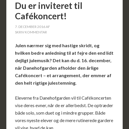
Du er inviteret til
Cafékoncert!
7. DECEMBER 2016
AF
SKRIV KOMMENTAR
Julen nærmer sig med hastige skridt, og
hvilken bedre anledning til at fejre den end lidt
dejligt julemusik? Det kan du d. 16. december,
når Danehofgarden afholder den årlige
Cafékoncert – et arrangement, der emmer af
den helt rigtige julestemning.
Eleverne fra Danehofgarden vil til Cafékoncerten
vise deres evner, når de er allerbedst. De optræder
både solo, som duet og i mindre grupper. Både
vores nyeste elever og de mere rutinerede gardere
vil vise, hvad de kan.