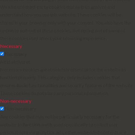
We also use third-party cookies that help us analyze and
understand how you use this website. These cookies will be
stored in your browser only with your consent. You also have the
option to opt-out of these cookies. But opting out of some of
these cookies may affect your browsing experience.
Necessary
Necessary
Altid aktiveret
Necessary cookies are absolutely essential for the website to
function properly. This category only includes cookies that
ensures basic functionalities and security features of the website.
These cookies do not store any personal information.
Non-necessary
Non-necessary
Any cookies that may not be particularly necessary for the
website to function and is used specifically to collect user
personal data via analytics, ads, other embedded contents are