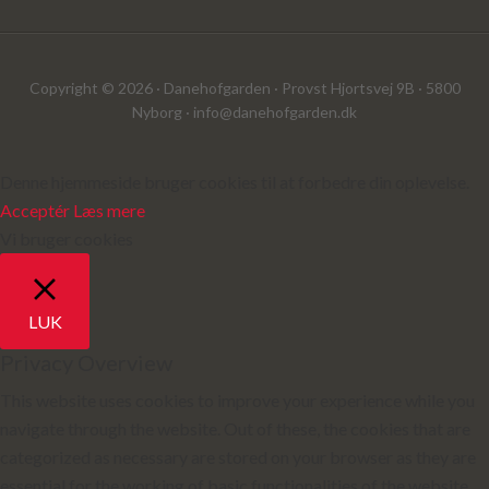
Copyright © 2026 · Danehofgarden · Provst Hjortsvej 9B · 5800
Nyborg ·
info@danehofgarden.dk
Denne hjemmeside bruger cookies til at forbedre din oplevelse.
Acceptér
Læs mere
Vi bruger cookies
LUK
Privacy Overview
This website uses cookies to improve your experience while you
navigate through the website. Out of these, the cookies that are
categorized as necessary are stored on your browser as they are
essential for the working of basic functionalities of the website.