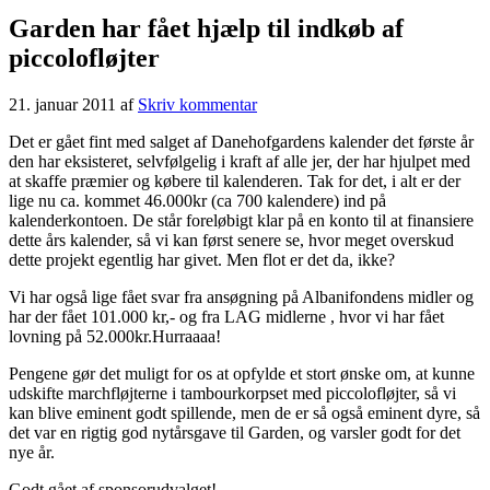
Garden har fået hjælp til indkøb af
piccolofløjter
21. januar 2011
af
Skriv kommentar
Det er gået fint med salget af Danehofgardens kalender det første år
den har eksisteret, selvfølgelig i kraft af alle jer, der har hjulpet med
at skaffe præmier og købere til kalenderen. Tak for det, i alt er der
lige nu ca. kommet 46.000kr (ca 700 kalendere) ind på
kalenderkontoen. De står foreløbigt klar på en konto til at finansiere
dette års kalender, så vi kan først senere se, hvor meget overskud
dette projekt egentlig har givet. Men flot er det da, ikke?
Vi har også lige fået svar fra ansøgning på Albanifondens midler og
har der fået 101.000 kr,- og fra LAG midlerne , hvor vi har fået
lovning på 52.000kr.Hurraaaa!
Pengene gør det muligt for os at opfylde et stort ønske om, at kunne
udskifte marchfløjterne i tambourkorpset med piccolofløjter, så vi
kan blive eminent godt spillende, men de er så også eminent dyre, så
det var en rigtig god nytårsgave til Garden, og varsler godt for det
nye år.
Godt gået af sponsorudvalget!