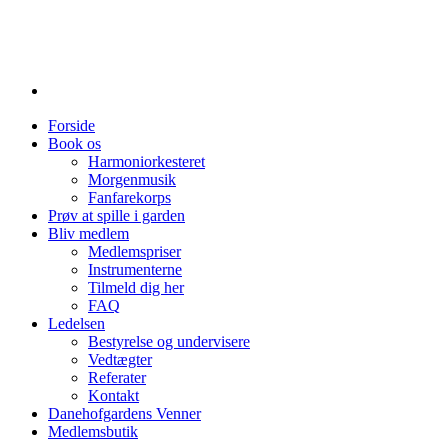
Forside
Book os
Harmoniorkesteret
Morgenmusik
Fanfarekorps
Prøv at spille i garden
Bliv medlem
Medlemspriser
Instrumenterne
Tilmeld dig her
FAQ
Ledelsen
Bestyrelse og undervisere
Vedtægter
Referater
Kontakt
Danehofgardens Venner
Medlemsbutik