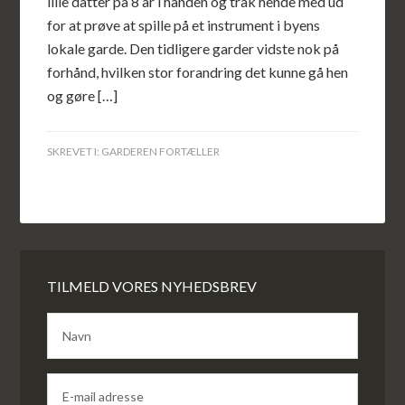
lille datter på 8 år i hånden og trak hende med ud
for at prøve at spille på et instrument i byens
lokale garde. Den tidligere garder vidste nok på
forhånd, hvilken stor forandring det kunne gå hen
og gøre […]
SKREVET I:
GARDEREN FORTÆLLER
TILMELD VORES NYHEDSBREV