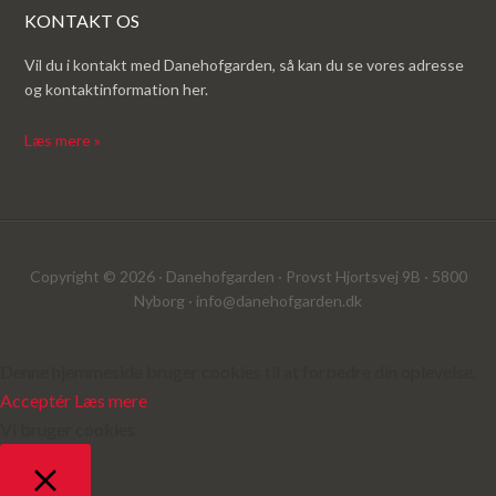
KONTAKT OS
Vil du i kontakt med Danehofgarden, så kan du se vores adresse
og kontaktinformation her.
Læs mere »
Copyright © 2026 · Danehofgarden · Provst Hjortsvej 9B · 5800
Nyborg ·
info@danehofgarden.dk
Denne hjemmeside bruger cookies til at forbedre din oplevelse.
Acceptér
Læs mere
Vi bruger cookies