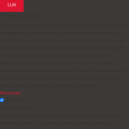
LUK
Privacy Overview
This website uses cookies to improve your experience while you
navigate through the website. Out of these, the cookies that are
categorized as necessary are stored on your browser as they are
essential for the working of basic functionalities of the website.
We also use third-party cookies that help us analyze and
understand how you use this website. These cookies will be
stored in your browser only with your consent. You also have the
option to opt-out of these cookies. But opting out of some of
these cookies may affect your browsing experience.
Necessary
Necessary
Altid aktiveret
Necessary cookies are absolutely essential for the website to
function properly. This category only includes cookies that